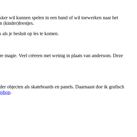
 lekker wil kunnen spelen in een band of wil toewerken naar het
 (kinder)feestjes.
 als je besluit op les te komen.
ure magie. Veel crëeren met weinig in plaats van andersom. Deze
lder objecten als skateboards en panels. Daarnaast doe ik grafisch
bshop
.