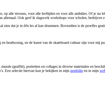
n, op alle niveaus, voor alle leeftijden en voor alle ambities. Of je nu
n allemaal. Ook geef ik slagwerk workshops voor scholen, bedrijven en
l zien dat je in één les al kan drummen. Bovendien is de proefles gratis
g en beatboxing, en de kunst van de skateboard cultuur zijn voor mij p
urals (graffiti), portretten en collages in diverse materialen en beschi
’s. Een selectie hiervan kun je bekijken in mijn
portfolio
en in mijn
we