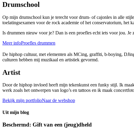
Drumschool
Op mijn drumschool kun je terecht voor drum- of cajonles in alle stijle
toelatingsexamen voor de rock academie of het conservatorium, het ka
Is drummen nieuw voor je? Dan is een proefles echt iets voor jou. Je za
Meer info
Proefles drummen
De hiphop cultuur, met elementen als MCing, graffiti, b-boying, DJin
culturen hebben mij muzikaal en artistiek gevormd.
Artist
Door de hiphop invloed heeft mijn tekenkunst een funky stijl. Ik maak m
werk zoals het ontwerpen van logo’s en tattoos en ik maak concertfoto
Bekijk mijn portfolio
Naar de webshop
Uit mijn blog
Beschermd: Gift van een (jeug)dheld